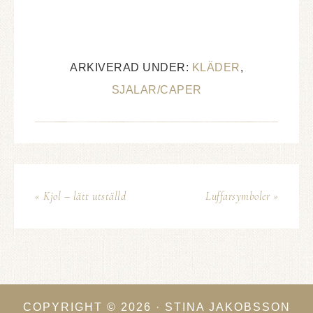
ARKIVERAD UNDER:
KLÄDER
,
SJALAR/CAPER
« Kjol – lätt utställd
Luffarsymboler »
COPYRIGHT © 2026 · STINA JAKOBSSON