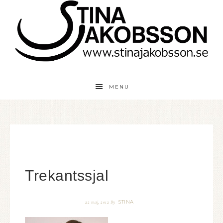
MENU
Trekantssjal
STINA
22 maj, 2012
By