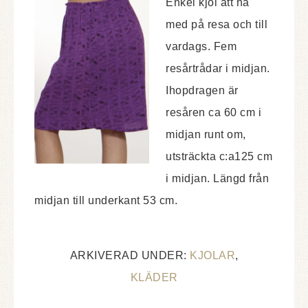
Enkel kjol att ha
med på resa och till
vardags. Fem
resårtrådar i midjan.
Ihopdragen är
resåren ca 60 cm i
midjan runt om,
utsträckta c:a125 cm
i midjan. Längd från
midjan till underkant 53 cm.
ARKIVERAD UNDER:
KJOLAR
,
KLÄDER