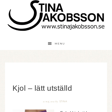
MENU
Kjol – lätt utställd
STINA
21 maj, 2012
By