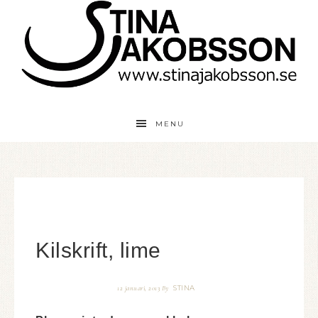
MENU
Kilskrift, lime
STINA
12 januari, 2013
By