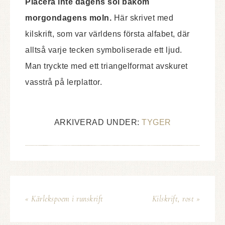
Placera inte dagens sol bakom
morgondagens moln.
Här skrivet med
kilskrift, som var världens första alfabet, där
alltså varje tecken symboliserade ett ljud.
Man tryckte med ett triangelformat avskuret
vasstrå på lerplattor.
ARKIVERAD UNDER:
TYGER
« Kärlekspoem i runskrift
Kilskrift, rost »