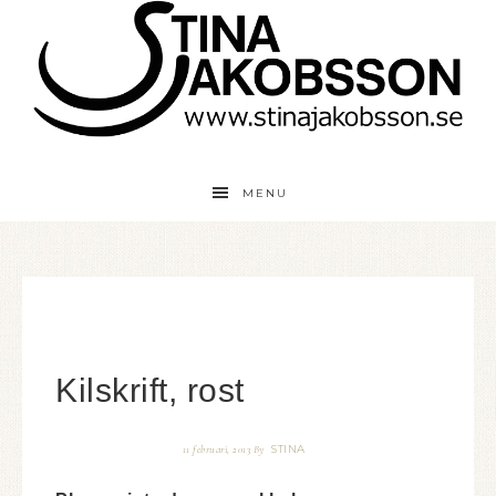
MENU
Kilskrift, rost
STINA
11 februari, 2013
By