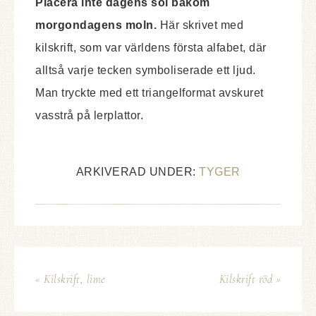
Placera inte dagens sol bakom
morgondagens moln.
Här skrivet med
kilskrift, som var världens första alfabet, där
alltså varje tecken symboliserade ett ljud.
Man tryckte med ett triangelformat avskuret
vasstrå på lerplattor.
ARKIVERAD UNDER:
TYGER
« Kilskrift, lime
Kilskrift röd »