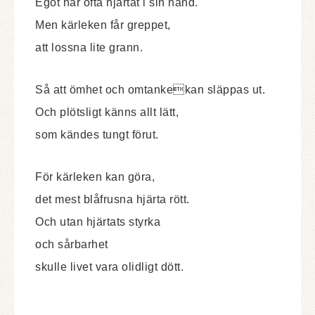
Egot har ofta hjärtat i sin hand.
Men kärleken får greppet,
att lossna lite grann.
Så att ömhet och omtankekan släppas ut.
Och plötsligt känns allt lätt,
som kändes tungt förut.
För kärleken kan göra,
det mest blåfrusna hjärta rött.
Och utan hjärtats styrka
och sårbarhet
skulle livet vara olidligt dött.