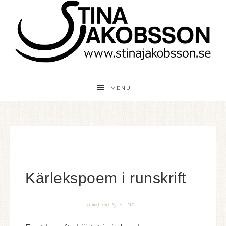
MENU
Kärlekspoem i runskrift
STINA
31 maj, 2012
By