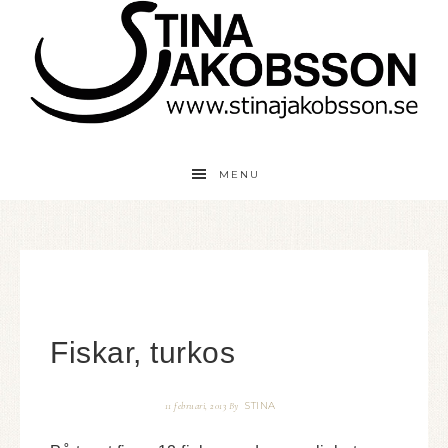
MENU
Fiskar, turkos
STINA
11 februari, 2013
By