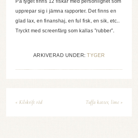
På tyget finns 12 fiskar med personlighet som
upprepar sig i jämna rapporter. Det finns en
glad lax, en finanshaj, en ful fisk, en sik, etc..
Tryckt med screenfärg som kallas ”rubber”.
ARKIVERAD UNDER:
TYGER
« Kilskrift röd
Tuffa katter, lime »