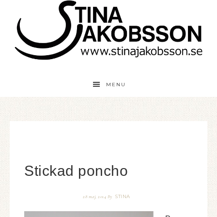
MENU
Stickad poncho
STINA
28 maj, 2014
By