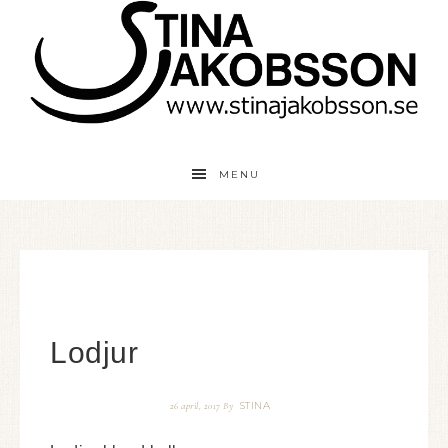
MENU
Lodjur
STINA
26 april, 2017
By