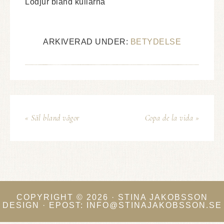
Lodjur bland kullarna
ARKIVERAD UNDER:
BETYDELSE
« Säl bland vågor
Copa de la vida »
COPYRIGHT © 2026 · STINA JAKOBSSON
DESIGN · EPOST: INFO@STINAJAKOBSSON.SE