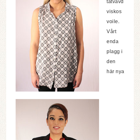
tätvävd
viskos
voile.
Vårt
enda
plagg i
den
här nya