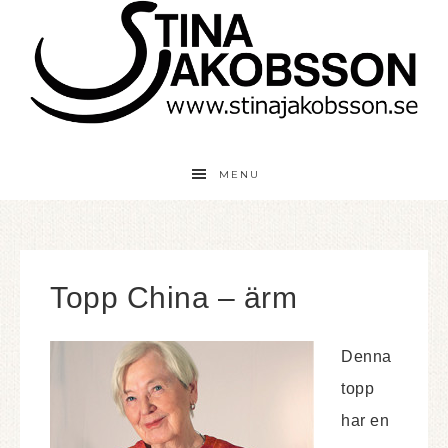
MENU
Topp China – ärm
Denna
topp
har en