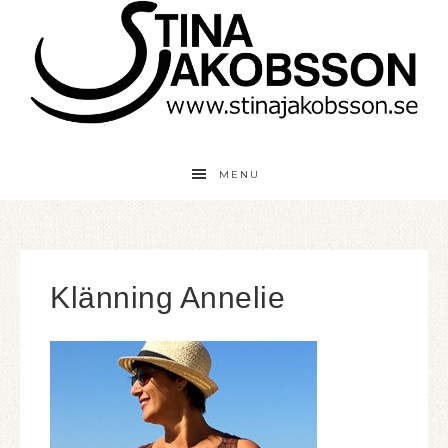
MENU
Klänning Annelie