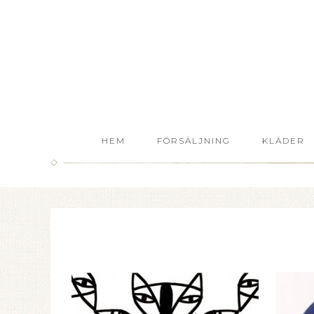
HEM
FÖRSÄLJNING
KLÄDER