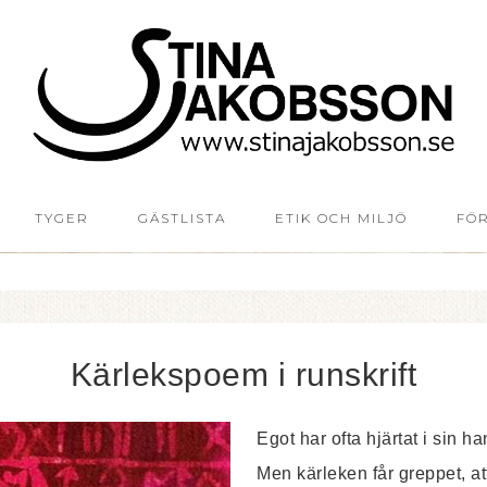
TYGER
GÄSTLISTA
ETIK OCH MILJÖ
FÖ
Kärlekspoem i runskrift
Egot har ofta hjärtat i sin ha
Men kärleken får greppet, att