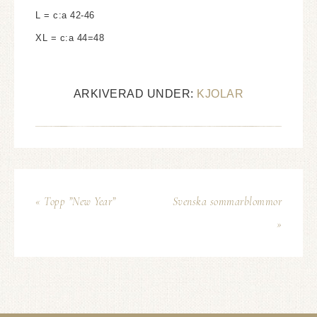
L = c:a 42-46
XL = c:a 44=48
ARKIVERAD UNDER:
KJOLAR
« Topp ”New Year”
Svenska sommarblommor
»