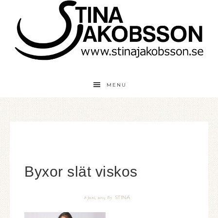
MENU
Byxor slät viskos
STINA
8 juni, 2015
By