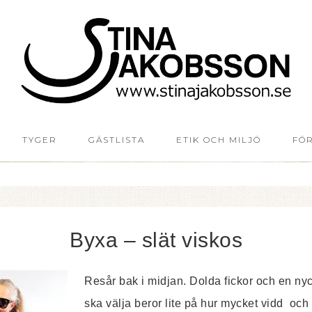
TYGER
GÄSTLISTA
ETIK OCH MILJÖ
FÖ
Byxa – slät viskos
Resår bak i midjan. Dolda fickor och en nyck
ska välja beror lite på hur mycket vidd och 